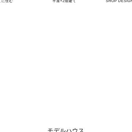
てに住む
平屋+2階建て
SHOP DES
モデルハウス