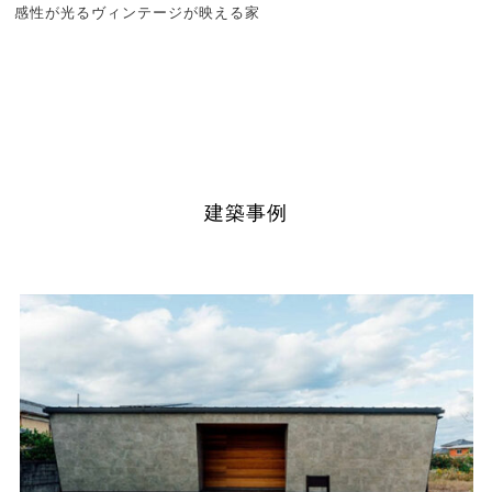
感性が光るヴィンテージが映える家
和の趣が迎える洗練された平屋
光をデザインしたホテルライクな邸宅
感性が光るヴィンテージが映える家
中庭が光と暮らしをつなぐ、平屋の住まい
建築事例